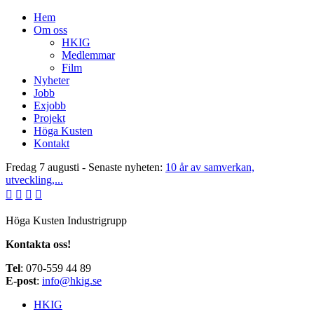
Hem
Om oss
HKIG
Medlemmar
Film
Nyheter
Jobb
Exjobb
Projekt
Höga Kusten
Kontakt
Fredag 7 augusti - Senaste nyheten:
10 år av samverkan,
utveckling,...
Höga Kusten Industrigrupp
Kontakta oss!
Tel
: 070-559 44 89
E-post
:
info@hkig.se
HKIG