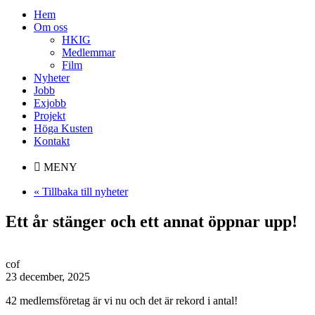
Hem
Om oss
HKIG
Medlemmar
Film
Nyheter
Jobb
Exjobb
Projekt
Höga Kusten
Kontakt
MENY
« Tillbaka till nyheter
Ett år stänger och ett annat öppnar upp!
cof
23 december, 2025
42 medlemsföretag är vi nu och det är rekord i antal!